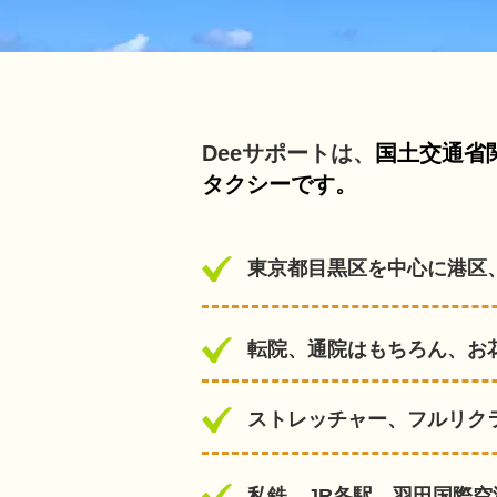
Deeサポートは、
国土交通省
タクシーです。
東京都目黒区を中心に港区
転院、通院はもちろん、お
ストレッチャー、フルリク
私鉄、JR各駅、羽田国際